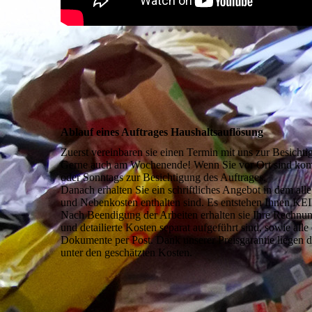
Ablauf eines Auftrages Haushalts­auflösung
Zuerst vereinbaren sie einen Termin mit uns zur Besichti
Gerne auch am Wochenende! Wenn Sie vor Ort sind ko
oder Sonntags zur Besichtigung des Auftrages.
Danach erhalten Sie ein schriftliches Angebot in dem all
und Nebenkosten enthalten sind. Es entstehen Ihnen KE
Nach Beendigung der Arbeiten erhalten sie Ihre Rechnung
und detailierte Kosten separat aufgeführt sind, sowie alle
Dokumente per Post. Dank unserer Preisgarantie liegen 
unter den geschätzten Kosten.