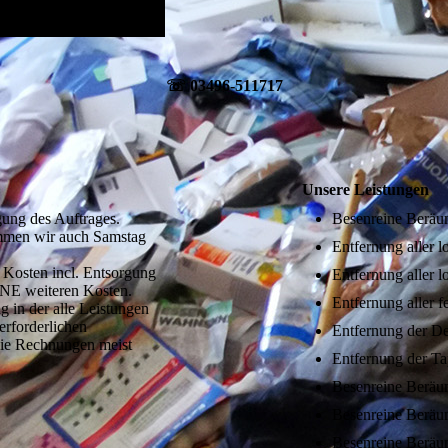
☏ 03496-511717
Unsere Leistungen
gung des Auftrages.
Besenreine Berä
mmen wir auch Samstag
Entfernung aller 
e Kosten incl. Entsorgung
Entfernung aller 
INE weiteren Kosten.
Entfernung aller 
 in der alle Leistungen
 erforderlichen
Entfernung der De
die Rechnungen meist
Entfernung der Ta
Besenreine Beräu
Besenreine Berä
Besenreine Beräu