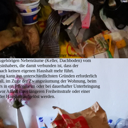
ösung versteht man die Räumung einer Wohnung
azugehörigen Nebenräume (Keller, Dachboden) vom
nhabers, die damit verbunden ist, dass der
ch keinen eigenen Haushalt mehr führt.
ng kann aus unterschiedlichsten Gründen erforderlich
all, im Zuge der Zwangsräumung der Wohnung, beim
in ein Pflegeheim oder bei dauerhafter Unterbringung
vor Antritt einer längeren Freiheitsstrafe oder einer
r Haushalt aufgelöst werden.