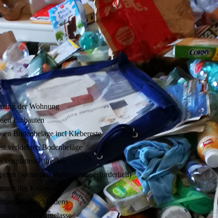
umung der Wohnung
losen Einbauten
losen Bodenbeläge incl Klebereste
fest verklebten Bodenbeläge
ckenplatten/Paneelen
peten (wenn laut Vorabnahme erforderlich)
mung des Kellers
umung des Dachbodens
mung der Nebengelasse