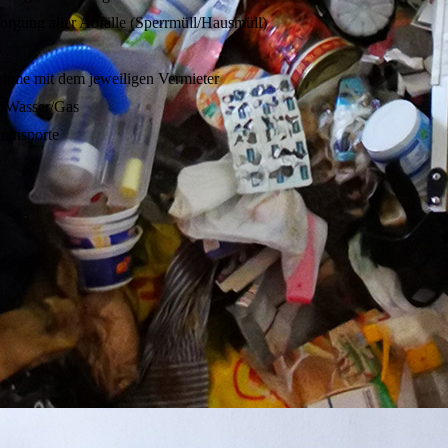
orgung aller Abfälle (Sperrmüll/Hausmüll)
me mit dem jeweiligen Vermieter
/Wasser/Gas
transporte