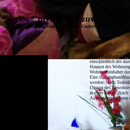
* seriös * preiswert * zuverlässig *
Haushalts­auflösung vom Profi­team in Elsdorf & Umgebung
Unter Haushaltsaufl
einschließlich der d
Hausrat des Wohnungsi
Wohnungsinhaber dana
Eine Haushaltsauflösu
werden: Nach Todesf
Umzug des Bewohners 
in einer Klinik. Auch 
Auswanderung kann de