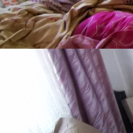
20141202_145742