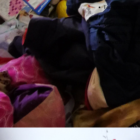
Fachgerechte Ents
Endreinigung
Vorabnahme/Abnah
Abmeldung Strom
Schwerlast/Tresor