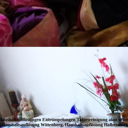
Haushalts­auflösungen Entrüm­pelungen Tatort­reinigung akut sofor
Haushalts­auflösung Wittenberg, Haushalts­auflösung Halberstadt